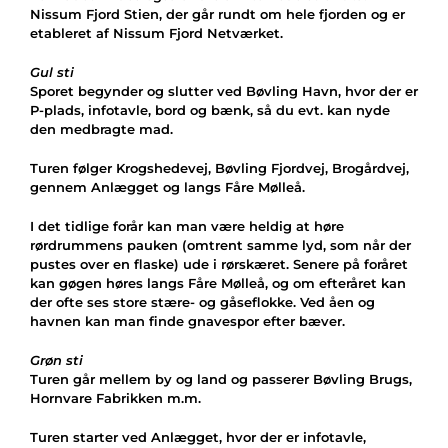
Nissum Fjord Stien, der går rundt om hele fjorden og er
etableret af Nissum Fjord Netværket.
Gul sti
Sporet begynder og slutter ved Bøvling Havn, hvor der er
P-plads, infotavle, bord og bænk, så du evt. kan nyde
den medbragte mad.
Turen følger Krogshedevej, Bøvling Fjordvej, Brogårdvej,
gennem Anlægget og langs Fåre Mølleå.
I det tidlige forår kan man være heldig at høre
rørdrummens pauken (omtrent samme lyd, som når der
pustes over en flaske) ude i rørskæret. Senere på foråret
kan gøgen høres langs Fåre Mølleå, og om efteråret kan
der ofte ses store stære- og gåseflokke. Ved åen og
havnen kan man finde gnavespor efter bæver.
Grøn sti
Turen går mellem by og land og passerer Bøvling Brugs,
Hornvare Fabrikken m.m.
Turen starter ved Anlægget, hvor der er infotavle,