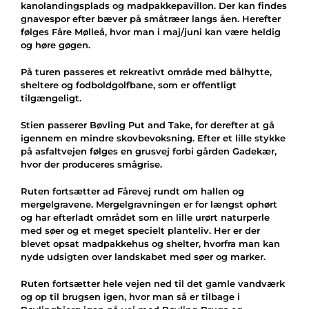
kanolandingsplads og madpakkepavillon. Der kan findes
gnavespor efter bæver på småtræer langs åen. Herefter
følges Fåre Mølleå, hvor man i maj/juni kan være heldig
og høre gøgen.
På turen passeres et rekreativt område med bålhytte,
sheltere og fodboldgolfbane, som er offentligt
tilgængeligt.
Stien passerer Bøvling Put and Take, for derefter at gå
igennem en mindre skovbevoksning. Efter et lille stykke
på asfaltvejen følges en grusvej forbi gården Gadekær,
hvor der produceres smågrise.
Ruten fortsætter ad Fårevej rundt om hallen og
mergelgravene. Mergelgravningen er for længst ophørt
og har efterladt området som en lille urørt naturperle
med søer og et meget specielt planteliv. Her er der
blevet opsat madpakkehus og shelter, hvorfra man kan
nyde udsigten over landskabet med søer og marker.
Ruten fortsætter hele vejen ned til det gamle vandværk
og op til brugsen igen, hvor man så er tilbage i