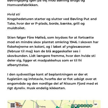
Bøvlingbjerg igen på vej mod Bøvling Brugs og
Hornvarefabrikken.
Hvid sti
Krogshedeturen starter og slutter ved Bøvling Put and
Take, hvor der er P-plads, borde, bænke, grill og
muldtoilet.
Stien følger Fåre Mølleå, som krydses for at fortsætte
mod en mindre skov plantet omkring 1946. I skoven har
fiskehejrerne en koloni, og i løbet af ynglesæsonen
(februar til maj) kan de blå æggeskaller ses i
skovbunden. Lidt længere fremme, hvor den hvide sti
deler sig, ligger et madpakkehus som er til fri
afbenyttelse.
I den sydvestlige kant af beplantningen er der et
fugletårn og infotavle, hvorfra der er flot udsigt over et
engområde og den nordlige del af Nissum Fjord med et
rigt dyreliv. Husk endelig kikkerten.