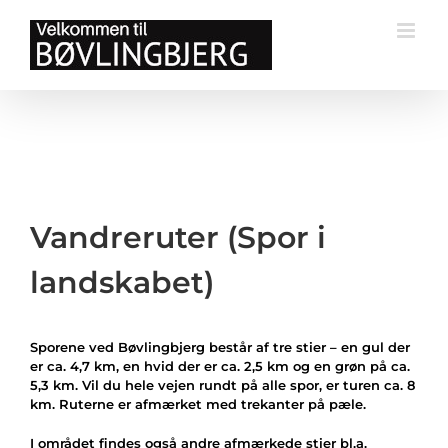
Skip
to
content
Vandreruter (Spor i
landskabet)
Sporene ved Bøvlingbjerg består af tre stier – en gul der
er ca. 4,7 km, en hvid der er ca. 2,5 km og en grøn på ca.
5,3 km. Vil du hele vejen rundt på alle spor, er turen ca. 8
km. Ruterne er afmærket med trekanter på pæle.
I området findes også andre afmærkede stier bl.a.