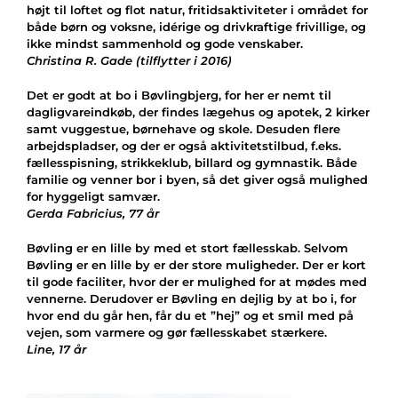
højt til loftet og flot natur, fritidsaktiviteter i området for
både børn og voksne, idérige og drivkraftige frivillige, og
ikke mindst sammenhold og gode venskaber.
Christina R. Gade (tilflytter i 2016)
Det er godt at bo i Bøvlingbjerg, for her er nemt til
dagligvareindkøb, der findes lægehus og apotek, 2 kirker
samt vuggestue, børnehave og skole. Desuden flere
arbejdspladser, og der er også aktivitetstilbud, f.eks.
fællesspisning, strikkeklub, billard og gymnastik. Både
familie og venner bor i byen, så det giver også mulighed
for hyggeligt samvær.
Gerda Fabricius, 77 år
Bøvling er en lille by med et stort fællesskab. Selvom
Bøvling er en lille by er der store muligheder. Der er kort
til gode faciliter, hvor der er mulighed for at mødes med
vennerne. Derudover er Bøvling en dejlig by at bo i, for
hvor end du går hen, får du et ”hej” og et smil med på
vejen, som varmere og gør fællesskabet stærkere.
Line, 17 år