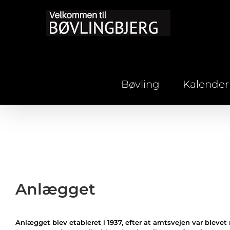
Skip
to
content
Bøvling
Kalender
Anlægget
Anlægget blev etableret i 1937, efter at amtsvejen var blevet