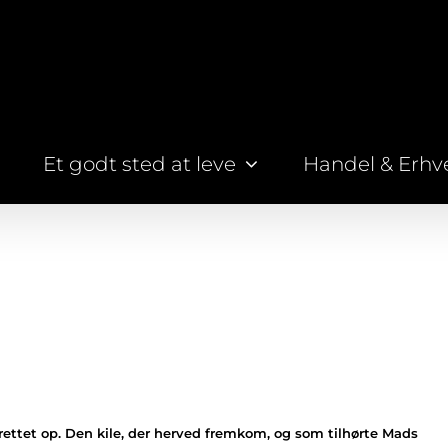
Et godt sted at leve
Handel & Erhv
 rettet op. Den kile, der herved fremkom, og som tilhørte Mads