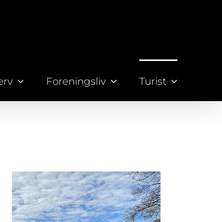
erv
Foreningsliv
Turist