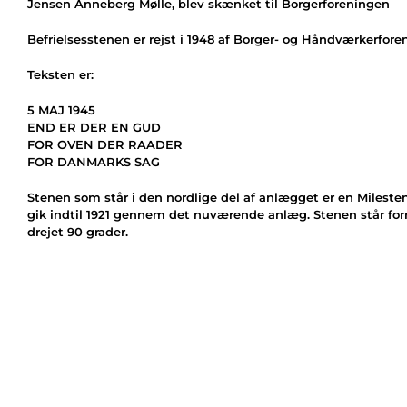
Jensen Anneberg Mølle, blev skænket til Borgerforeningen
Befrielsesstenen er rejst i 1948 af Borger- og Håndværkerfore
Teksten er:
5 MAJ 1945
END ER DER EN GUD
FOR OVEN DER RAADER
FOR DANMARKS SAG
Stenen som står i den nordlige del af anlægget er en Miles
gik indtil 1921 gennem det nuværende anlæg. Stenen står for
drejet 90 grader.