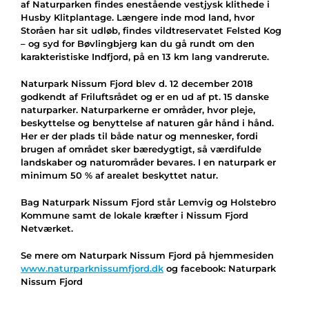
af Naturparken findes enestående vestjysk klithede i
Husby Klitplantage. Længere inde mod land, hvor
Storåen har sit udløb, findes vildtreservatet Felsted Kog
– og syd for Bøvlingbjerg kan du gå rundt om den
karakteristiske Indfjord, på en 13 km lang vandrerute.
Naturpark Nissum Fjord blev d. 12 december 2018
godkendt af Friluftsrådet og er en ud af pt. 15 danske
naturparker. Naturparkerne er områder, hvor pleje,
beskyttelse og benyttelse af naturen går hånd i hånd.
Her er der plads til både natur og mennesker, fordi
brugen af området sker bæredygtigt, så værdifulde
landskaber og naturområder bevares. I en naturpark er
minimum 50 % af arealet beskyttet natur.
Bag Naturpark Nissum Fjord står Lemvig og Holstebro
Kommune samt de lokale kræfter i Nissum Fjord
Netværket.
Se mere om Naturpark Nissum Fjord på hjemmesiden
www.naturparknissumfjord.dk
og facebook: Naturpark
Nissum Fjord