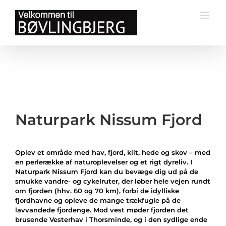
Skip
to
content
Naturpark Nissum Fjord
Oplev et område med hav, fjord, klit, hede og skov – med
en perlerække af naturoplevelser og et rigt dyreliv. I
Naturpark Nissum Fjord kan du bevæge dig ud på de
smukke vandre- og cykelruter, der løber hele vejen rundt
om fjorden (hhv. 60 og 70 km), forbi de idylliske
fjordhavne og opleve de mange trækfugle på de
lavvandede fjordenge. Mod vest møder fjorden det
brusende Vesterhav i Thorsminde, og i den sydlige ende