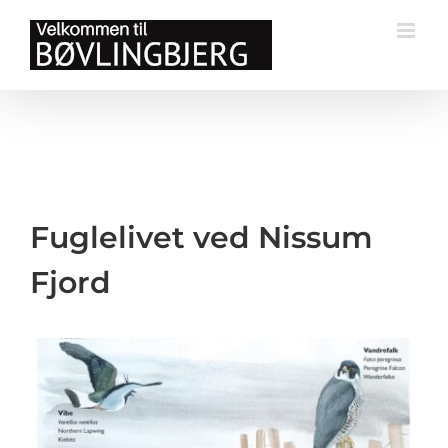
Skip
to
content
Fuglelivet ved Nissum
Fjord