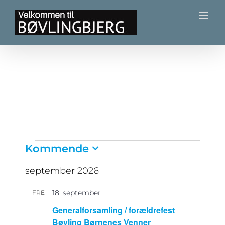
Skip
to
content
Begivenheder
Kommende
Vælg
september 2026
dato.
18. september
FRE
18
Generalforsamling / forældrefest
Bøvling Børnenes Venner